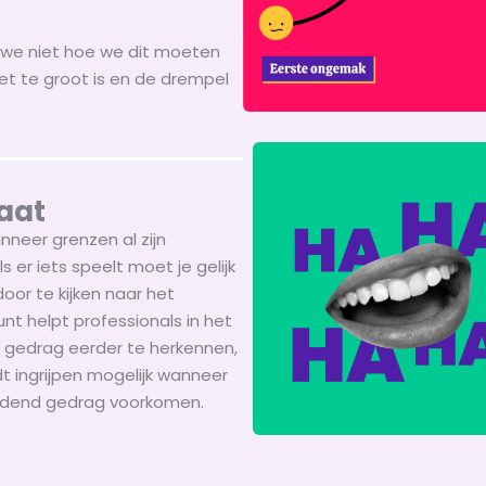
n we niet hoe we dit moeten
et te groot is en de drempel
aat
nneer grenzen al zijn
s er iets speelt moet je gelijk
or te kijken naar het
nt helpt professionals in het
 gedrag eerder te herkennen,
 ingrijpen mogelijk wanneer
ijdend gedrag voorkomen.