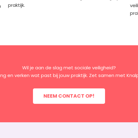
praktijk.
vei
m
prak
Wil je aan de slag met sociale veiligheid?
ng en verken wat past bij jouw praktijk. Zet samen met Knal
NEEM CONTACT OP!